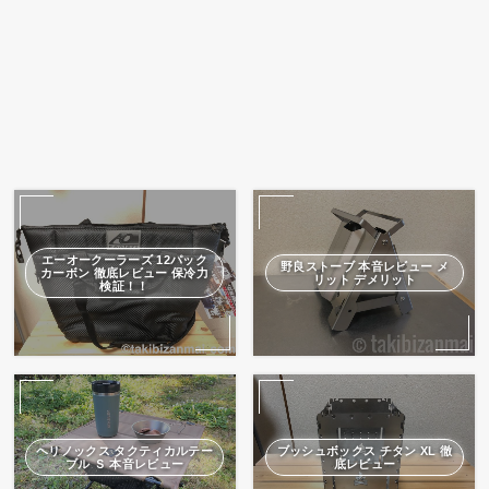
エーオークーラーズ 12パック
野良ストーブ 本音レビュー メ
カーボン 徹底レビュー 保冷力
リット デメリット
検証！！
ヘリノックス タクティカルテー
ブッシュボックス チタン XL 徹
ブル Ｓ 本音レビュー
底レビュー