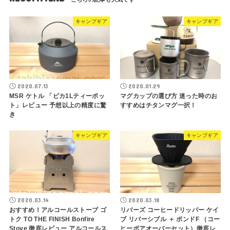
キャンプギア
キャンプギア
2020.07.13
2020.01.29
MSR ケトル 「ピカ1Lティーポッ
マグカップの選び方 迷った時のお
ト」レビュー 予想以上の精度に驚
すすめはチタンマグ一択！
き
キャンプギア
キャンプギア
2020.03.14
2020.03.18
おすすめ！アルコールストーブ ゴ
リバーズ コーヒードリッパー ケイ
トク TO THE FINISH Bonfire
ブ リバーシブル ＋ ポンドF （コー
Stove 徹底レビュー アルコールス
ヒーポアオーバーセット）徹底レ