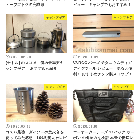
トーブゴトクの完成形
ビュー キャンプでもおすすめ！
キャンプギア
キャンプギア
2020.02.20
2020.04.09
[ケトル] のススメ 僕の最重要キ
VARGO バーゴ チタニウムディグ
ャンプギア！ おすすめも紹介
ディグツール レビュー あると便
利！ おすすめチタン製スコップ！
キャンプギア
キャンプギア
2020.03.08
2020.08.10
コスパ最強！ダイソーの焚火台を
エーオークーラーズ 12パック カー
使ってみた感想 100均焚火台レビ
ボン の保冷力を検証 本音で徹底レ