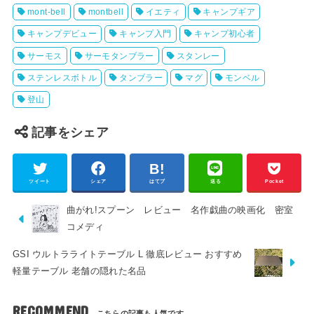
mont-bell
montbell
イエティ
キャンプギア
キャンプデビュー
キャンプ入門
キャンプ初心者
サーモス
サーモタンブラー
スタンレー
ステンレスボトル
タンブラー
マグ
モンベル
登山
記事をシェア
ツイート
シェア
はてブ
送る
Pocket
曲がれ!スプーン レビュー 名作戯曲の映画化 密室
コメディ
GSI ウルトラライトテーブル L 徹底レビュー おすすめ
軽量テーブル 老舗の隠れた名品
RECOMMEND