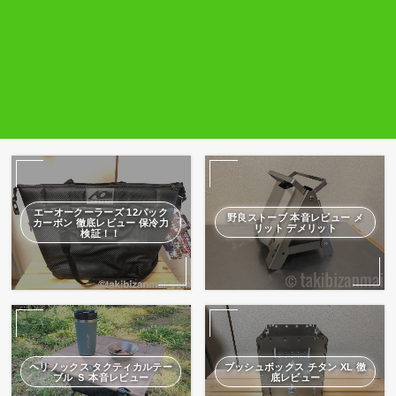
エーオークーラーズ 12パック
野良ストーブ 本音レビュー メ
カーボン 徹底レビュー 保冷力
リット デメリット
検証！！
ヘリノックス タクティカルテー
ブッシュボックス チタン XL 徹
ブル Ｓ 本音レビュー
底レビュー