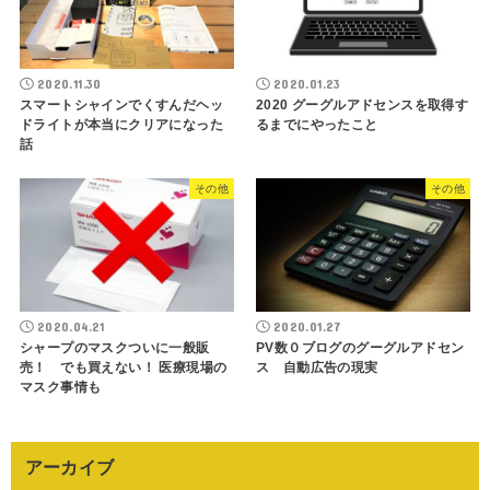
2020.11.30
2020.01.23
スマートシャインでくすんだヘッ
2020 グーグルアドセンスを取得す
ドライトが本当にクリアになった
るまでにやったこと
話
その他
その他
2020.04.21
2020.01.27
シャープのマスクついに一般販
PV数０ブログのグーグルアドセン
売！ でも買えない！ 医療現場の
ス 自動広告の現実
マスク事情も
アーカイブ