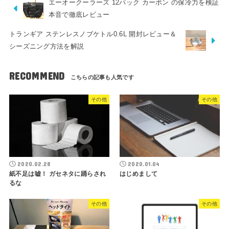
エーオークーラーズ 12パック カーボン の保冷力を検証
本音で徹底レビュー
トランギア ステンレスノブケトル0.6L 開封レビュー＆
シーズニング方法を解説
RECOMMEND
その他
その他
2020.02.28
2020.01.04
紙不足は嘘！ ガセネタに踊らされ
はじめまして
るな
その他
その他