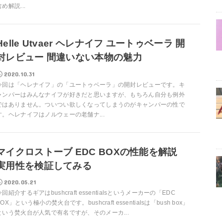
含め解説...
Helle Utvaer ヘレナイフ ユートゥベーラ 開
封レビュー 間違いない本物の魅力
2020.10.31
今回は「ヘレナイフ」の「ユートゥベーラ」の開封レビューです。キ
ャンパーはみんなナイフが好きだと思いますが、もちろん自分も例外
ではありません。ついつい欲しくなってしまうのがキャンパーの性で
す。ヘレナイフはノルウェーの老舗ナ...
マイクロストーブ EDC BOXの性能を解説
実用性を検証してみる
2020.05.21
今回紹介するギアはbushcraft essentialsというメーカーの「EDC
BOX」という極小の焚火台です。bushcraft essentialsは「bush box」
という焚火台が人気で有名ですが、そのメーカ...