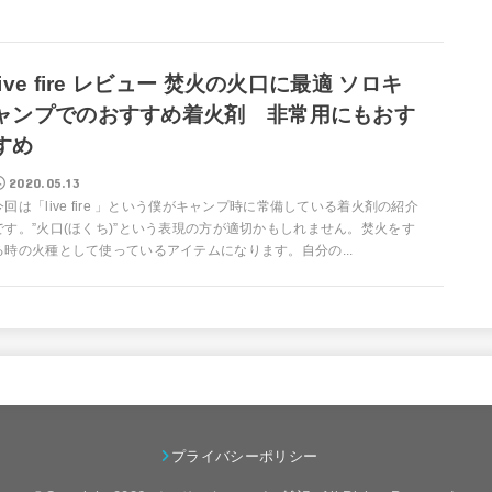
live fire レビュー 焚火の火口に最適 ソロキ
ャンプでのおすすめ着火剤 非常用にもおす
すめ
2020.05.13
今回は「live fire 」という僕がキャンプ時に常備している着火剤の紹介
です。”火口(ほくち)”という表現の方が適切かもしれません。焚火をす
る時の火種として使っているアイテムになります。自分の...
プライバシーポリシー