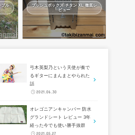
ーブル
ブッシュボックス チタン XL 徹底レ
ビュー
弓木英梨乃という天使が奏で
るギターにまんまとやられた
話
2021.06.30
オレゴニアンキャンパー 防水
グランドシート レビュー 3年
経った今でも使い勝手抜群
2021.05.27