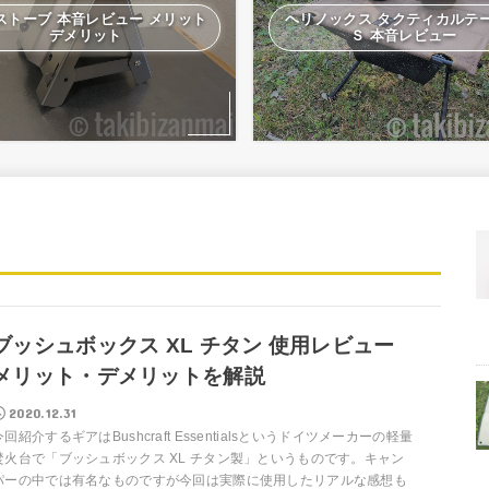
ストーブ 本音レビュー メリット
ヘリノックス タクティカルテ
デメリット
Ｓ 本音レビュー
ブッシュボックス XL チタン 使用レビュー
メリット・デメリットを解説
2020.12.31
今回紹介するギアはBushcraft Essentialsというドイツメーカーの軽量
焚火台で「ブッシュボックス XL チタン製」というものです。キャン
パーの中では有名なものですが今回は実際に使用したリアルな感想も