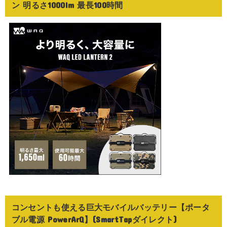
ン 明るさ1000lm 最長100時間
コンセントも使える巨大モバイルバッテリー【ポータ
ブル電源 PowerArQ】(SmartTapダイレクト)