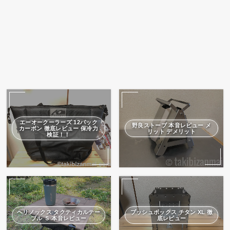
エーオークーラーズ 12パック
野良ストーブ 本音レビュー メ
カーボン 徹底レビュー 保冷力
リット デメリット
検証！！
ヘリノックス タクティカルテー
ブッシュボックス チタン XL 徹
ブル Ｓ 本音レビュー
底レビュー